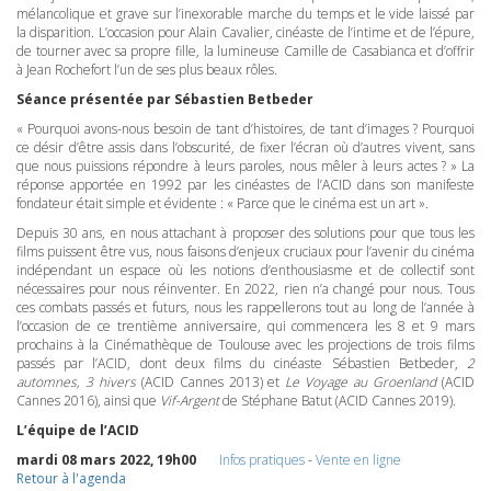
mélancolique et grave sur l’inexorable marche du temps et le vide laissé par
la disparition. L’occasion pour Alain Cavalier, cinéaste de l’intime et de l’épure,
de tourner avec sa propre fille, la lumineuse Camille de Casabianca et d’offrir
à Jean Rochefort l’un de ses plus beaux rôles.
Séance présentée par Sébastien Betbeder
« Pourquoi avons-nous besoin de tant d’histoires, de tant d’images ? Pourquoi
ce désir d’être assis dans l’obscurité, de fixer l’écran où d’autres vivent, sans
que nous puissions répondre à leurs paroles, nous mêler à leurs actes ? » La
réponse apportée en 1992 par les cinéastes de l’ACID dans son manifeste
fondateur était simple et évidente : « Parce que le cinéma est un art ».
Depuis 30 ans, en nous attachant à proposer des solutions pour que tous les
films puissent être vus, nous faisons d’enjeux cruciaux pour l’avenir du cinéma
indépendant un espace où les notions d’enthousiasme et de collectif sont
nécessaires pour nous réinventer. En 2022, rien n’a changé pour nous. Tous
ces combats passés et futurs, nous les rappellerons tout au long de l’année à
l’occasion de ce trentième anniversaire, qui commencera les 8 et 9 mars
prochains à la Cinémathèque de Toulouse avec les projections de trois films
passés par l’ACID, dont deux films du cinéaste Sébastien Betbeder,
2
automnes, 3 hivers
(
ACID
Cannes 2013) et
Le Voyage au Groenland
(
ACID
Cannes 2016), ainsi que
Vif-Argent
de Stéphane Batut (
ACID
Cannes 2019).
L’équipe de l’ACID
mardi 08 mars 2022, 19h00
Infos pratiques
-
Vente en ligne
Retour à l'agenda