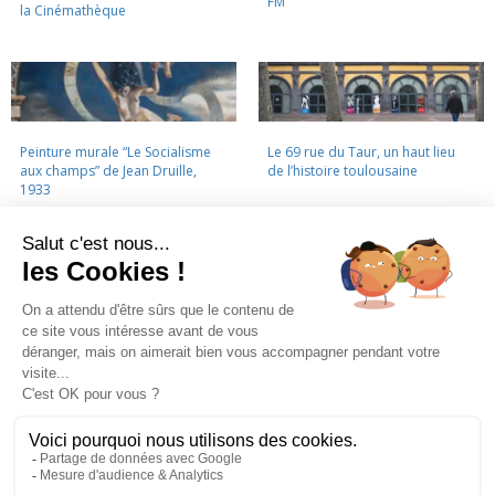
FM
la Cinémathèque
Peinture murale “Le Socialisme
Le 69 rue du Taur, un haut lieu
aux champs” de Jean Druille,
de l’histoire toulousaine
1933
LA CINÉMATHÈQUE
·
CONTACTS
·
LETTRE D'INFORMATION
·
PARTENAIRES
·
MENTIONS LÉGALES
La Cinémathèque de Toulouse
69 rue du Taur - Toulouse - Tél. : 05 62 30 30 10