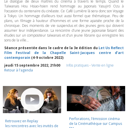
Le dialogue de deux maîtres du cinéma à travers le temps. Quand le
Taïwanais Hou Hsiao-hsien rend hommage au Japonais Yasujirō Ozu à
l’occasion du centenaire du cinéaste. Ce Café Lumière là sera donc son Voyage
à Tokyo. Un hommage d’ailleurs tout aussi formel que thématique. Peu de
plans, un filmage à hauteur d’hommes et une forme apaisée proche de la
chronique. Des moments de vie suspendus et des jeunes gens qui doivent
assumer leur indépendance. La rencontre d’une jeune Japonaise faisant des
études sur un compositeur taïwanais et d’un jeune libraire qui enregistre les
sons de la ville…
Séance présentée dans le cadre de la 3e édition du
Let Us Reflect
Film Festival de la Chapelle Saint-Jacques centre d’art
contemporain
(4-9 octobre 2022)
jeudi 15 septembre 2022, 21h00
Infos pratiques
-
Vente en ligne
Retour à l'agenda
Perforations, l’émission cinéma
Retrouvez en Replay
de la Cinémathèque sur Campus
les rencontres avec les invités de