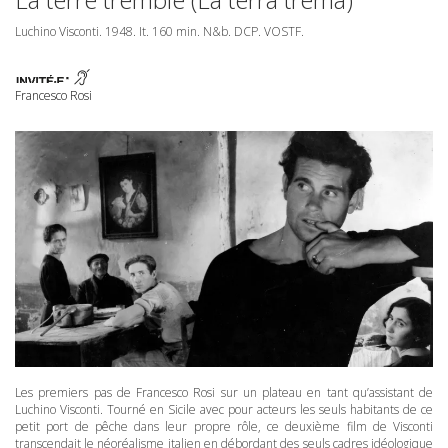
Luchino Visconti. 1948. It. 160 min. N&b.
DCP
.
VOSTF
.
Francesco Rosi
Les premiers pas de Francesco Rosi sur un plateau en tant qu’assistant de
Luchino Visconti. Tourné en Sicile avec pour acteurs les seuls habitants de ce
petit port de pêche dans leur propre rôle, ce deuxième film de Visconti
transcendait le néoréalisme italien en débordant des seuls cadres idéologique