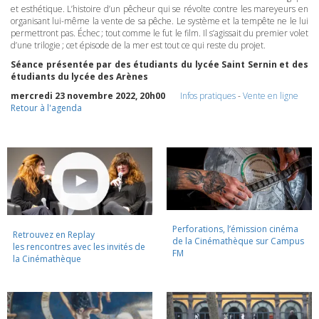
et esthétique. L’histoire d’un pêcheur qui se révolte contre les mareyeurs en
organisant lui-même la vente de sa pêche. Le système et la tempête ne le lui
permettront pas. Échec ; tout comme le fut le film. Il s’agissait du premier volet
d’une trilogie ; cet épisode de la mer est tout ce qui reste du projet.
Séance présentée par des étudiants du lycée Saint Sernin et des
étudiants du lycée des Arènes
mercredi 23 novembre 2022, 20h00
Infos pratiques
-
Vente en ligne
Retour à l'agenda
Perforations, l’émission cinéma
Retrouvez en Replay
de la Cinémathèque sur Campus
les rencontres avec les invités de
FM
la Cinémathèque