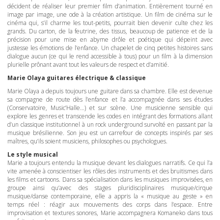
décident de réaliser leur premier film d’animation. Entièrement tourné en
image par image, une ode à la création artistique. Un film de cinéma sur le
cinéma qui, s’il charme les tout-petits, pourrait bien devenir culte chez les
grands. Du carton, de la feutrine, des tissus, beaucoup de patience et de la
précision pour une mise en abyme drôle et poétique qui dépeint avec
justesse les émotions de l’enfance. Un chapelet de cinq petites histoires sans
dialogue aucun (ce qui le rend accessible à tous) pour un film à la dimension
plurielle prônant avant tout les valeurs de respect et d’amitié.
Marie Olaya guitares électrique & classique
Marie Olaya a depuis toujours une guitare dans sa chambre. Elle est devenue
sa compagne de route dès l’enfance et l’a accompagnée dans ses études
(Conservatoire, Music’Halle…) et sur scène. Une musicienne sensible qui
explore les genres et transcende les codes en intégrant des formations allant
d’un classique institutionnel à un rock underground survolté en passant par la
musique brésilienne. Son jeu est un carrefour de concepts inspirés par ses
maîtres, qu’ils soient musiciens, philosophes ou psychologues.
Le style musical
Marie a toujours entendu la musique devant les dialogues narratifs. Ce qui l’a
vite amenée à conscientiser les rôles des instruments et des bruitismes dans
les films et cartoons. Dans sa spécialisation dans les musiques improvisées, en
groupe ainsi qu’avec des stages pluridisciplinaires musique/cirque
musique/danse contemporaine, elle a appris la « musique au geste » en
temps réel : réagir aux mouvements des corps dans l’espace. Entre
improvisation et textures sonores, Marie accompagnera Komaneko dans tous