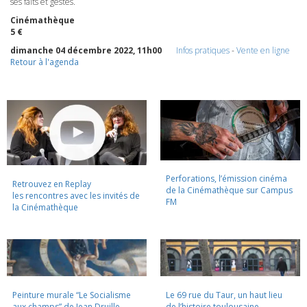
ses faits et gestes.
Cinémathèque
5 €
dimanche 04 décembre 2022, 11h00
Infos pratiques
-
Vente en ligne
Retour à l'agenda
Perforations, l’émission cinéma
Retrouvez en Replay
de la Cinémathèque sur Campus
les rencontres avec les invités de
FM
la Cinémathèque
Peinture murale “Le Socialisme
Le 69 rue du Taur, un haut lieu
aux champs” de Jean Druille,
de l’histoire toulousaine