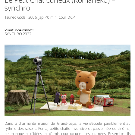
synchro
Tsuneo Goda . 2006. Jap. 40 min. Coul.
DCP
.
SYNCHRO 2022
Dans la charmante maison de Grand-papa, la vie s’écoule paisiblement au
rythme des saisons. Koma, petite chatte inventive et passionnée de cinéma,
ne manque ni d’idées, ni d’amis pour occuper ses journées. Ensemble, ils