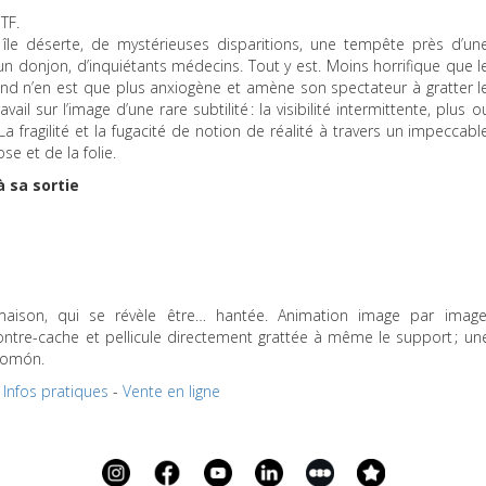
TF
.
e île déserte, de mystérieuses disparitions, une tempête près d’un
n donjon, d’inquiétants médecins. Tout y est. Moins horrifique que l
nd n’en est que plus anxiogène et amène son spectateur à gratter l
il sur l’image d’une rare subtilité : la visibilité intermittente, plus o
 fragilité et la fugacité de notion de réalité à travers un impeccabl
se et de la folie.
à sa sortie
aison, qui se révèle être… hantée. Animation image par image
ntre-cache et pellicule directement grattée à même le support ; un
homón.
Infos pratiques
-
Vente en ligne