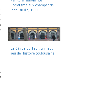
Peinture murale “Le
Socialisme aux champs” de
e
Jean Druille, 1933
e
e
u
e
Le 69 rue du Taur, un haut
lieu de l’histoire toulousaine
,
e