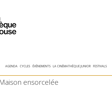
PROGRAMMATION
EXPOSITIONS
COLLECTIONS
COLLECTIONS EN LIGNE
BIBLIOTHÈQUE
ÉDUCATION
ESPACE PRO
AGENDA
CYCLES
ÉVÉNEMENTS
LA CINÉMATHÈQUE JUNIOR
FESTIVALS
a Maison ensorcelée