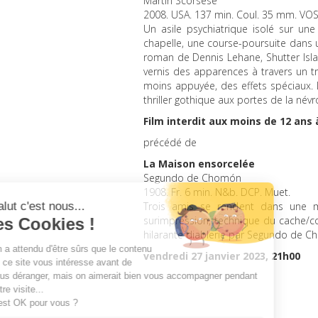
Martin Scorsese
2008.
USA
. 137 min. Coul. 35 mm.
VOS
Un asile psychiatrique isolé sur un
chapelle, une course-poursuite dans u
roman de Dennis Lehane, Shutter Isla
vernis des apparences à travers un trava
moins appuyée, des effets spéciaux. La
thriller gothique aux portes de la névro
Film interdit aux moins de 12 ans 
précédé de
La Maison ensorcelée
Segundo de Chomón
1908. Fr. 6 min. N&b.
DCP
. Muet.
Trois amis se rendent dans une m
surimpression, technique du cache/co
hilarante diablerie par Segundo de C
vendredi 27 janvier 2023, 21h00