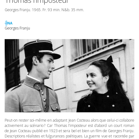
Georges Franju. 1965. Fr. 93 min. N&b. 35 mm.
Georges Franju
Peut-on rester soi-même en adaptant Jean Cocteau alors que celui-ci collabore
activement au scénario ? Car Thomas l’imposteur est d’abord un court roman
de Jean Cocteau publié en 1923 et sera bel et bien un film de Georges Franju.
Descriptions réalistes et fulgurances poétiques. La guerre vue et racontée par