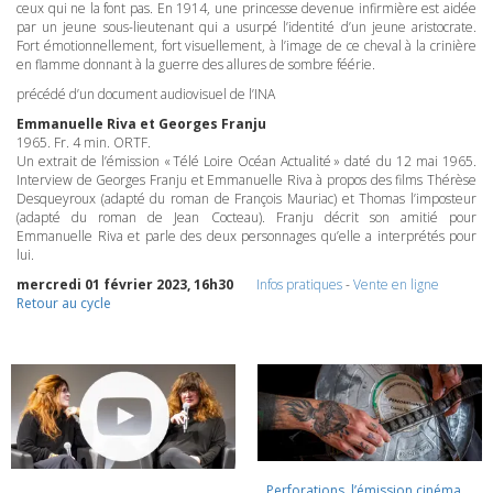
ceux qui ne la font pas. En 1914, une princesse devenue infirmière est aidée
par un jeune sous-lieutenant qui a usurpé l’identité d’un jeune aristocrate.
Fort émotionnellement, fort visuellement, à l’image de ce cheval à la crinière
en flamme donnant à la guerre des allures de sombre féérie.
précédé d’un document audiovisuel de l’INA
Emmanuelle Riva et Georges Franju
1965. Fr. 4 min.
ORTF
.
Un extrait de l’émission « Télé Loire Océan Actualité » daté du 12 mai 1965.
Interview de Georges Franju et Emmanuelle Riva à propos des films Thérèse
Desqueyroux (adapté du roman de François Mauriac) et Thomas l’imposteur
(adapté du roman de Jean Cocteau). Franju décrit son amitié pour
Emmanuelle Riva et parle des deux personnages qu’elle a interprétés pour
lui.
mercredi 01 février 2023, 16h30
Infos pratiques
-
Vente en ligne
Retour au cycle
Perforations, l’émission cinéma