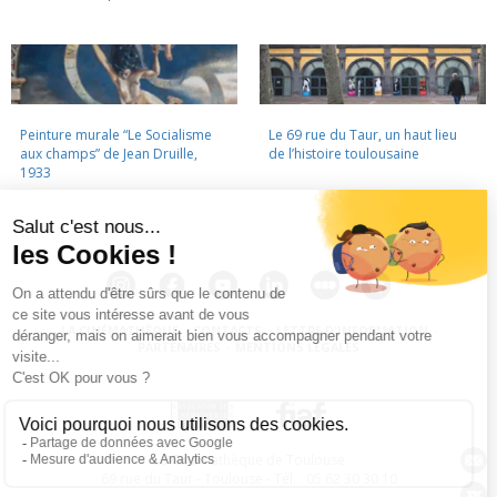
Peinture murale “Le Socialisme
Le 69 rue du Taur, un haut lieu
aux champs” de Jean Druille,
de l’histoire toulousaine
1933
LA CINÉMATHÈQUE
·
CONTACTS
·
LETTRE D'INFORMATION
·
PARTENAIRES
·
MENTIONS LÉGALES
La Cinémathèque de Toulouse
69 rue du Taur - Toulouse - Tél. : 05 62 30 30 10