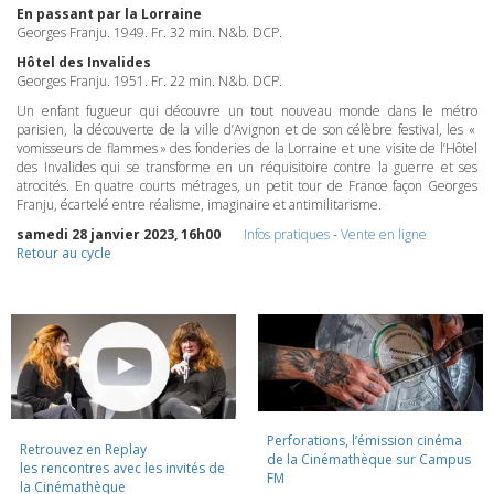
En passant par la Lorraine
Georges Franju. 1949. Fr. 32 min. N&b.
DCP
.
Hôtel des Invalides
Georges Franju. 1951. Fr. 22 min. N&b.
DCP
.
Un enfant fugueur qui découvre un tout nouveau monde dans le métro
parisien, la découverte de la ville d’Avignon et de son célèbre festival, les «
vomisseurs de flammes » des fonderies de la Lorraine et une visite de l’Hôtel
des Invalides qui se transforme en un réquisitoire contre la guerre et ses
atrocités. En quatre courts métrages, un petit tour de France façon Georges
Franju, écartelé entre réalisme, imaginaire et antimilitarisme.
samedi 28 janvier 2023, 16h00
Infos pratiques
-
Vente en ligne
Retour au cycle
Perforations, l’émission cinéma
Retrouvez en Replay
de la Cinémathèque sur Campus
les rencontres avec les invités de
FM
la Cinémathèque