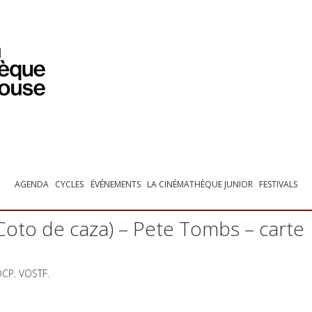
PROGRAMMATION
EXPOSITIONS
COLLECTIONS
COLLECTIONS EN LIGNE
BIBLIOTHÈQUE
ÉDUCATION
ESPACE PRO
AGENDA
CYCLES
ÉVÉNEMENTS
LA CINÉMATHÈQUE JUNIOR
FESTIVALS
Coto de caza) – Pete Tombs – carte
DCP
.
VOSTF
.