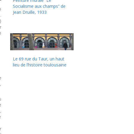
Peinture murale “Le
Socialisme aux champs” de
e
Jean Druille, 1933
.
)
r
e
Le 69 rue du Taur, un haut
lieu de l’histoire toulousaine
e
,
s
e
,
e
r