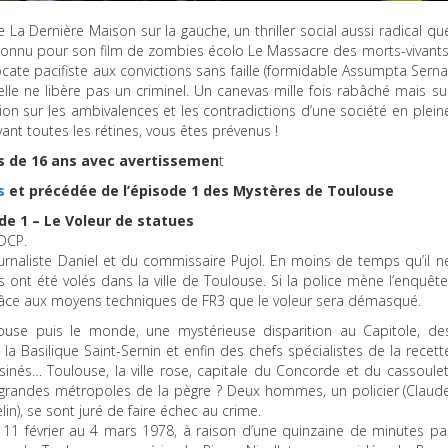
e La Dernière Maison sur la gauche, un thriller social aussi radical qu
connu pour son film de zombies écolo Le Massacre des morts-vivants
vocate pacifiste aux convictions sans faille (formidable Assumpta Serna
elle ne libère pas un criminel. Un canevas mille fois rabâché mais su
ion sur les ambivalences et les contradictions d’une société en plein
nt toutes les rétines, vous êtes prévenus !
ns de 16 ans avec avertissemen
t
s
et précédée de l’épisode 1 des Mystères de Toulouse
de 1 – Le Voleur de statues
DCP
.
urnaliste Daniel et du commissaire Pujol. En moins de temps qu’il n
s ont été volés dans la ville de Toulouse. Si la police mène l’enquête
 grâce aux moyens techniques de FR3 que le voleur sera démasqué.
use puis le monde, une mystérieuse disparition au Capitole, de
a Basilique Saint-Sernin et enfin des chefs spécialistes de la recett
nés… Toulouse, la ville rose, capitale du Concorde et du cassoulet
es grandes métropoles de la pègre ? Deux hommes, un policier (Claud
in), se sont juré de faire échec au crime.
11 février au 4 mars 1978, à raison d’une quinzaine de minutes pa