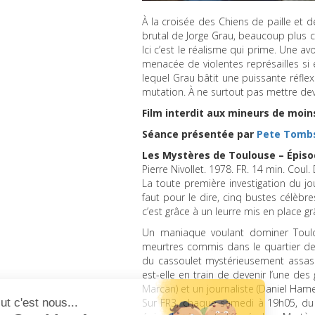
À la croisée des Chiens de paille et d
brutal de Jorge Grau, beaucoup plus 
Ici c’est le réalisme qui prime. Une a
menacée de violentes représailles si 
lequel Grau bâtit une puissante réflex
mutation. À ne surtout pas mettre deva
Film interdit aux mineurs de moi
Séance présentée par
Pete Tomb
Les Mystères de Toulouse – Épiso
Pierre Nivollet. 1978. FR. 14 min. Coul.
La toute première investigation du jo
faut pour le dire, cinq bustes célèbre
c’est grâce à un leurre mis en place
Un maniaque voulant dominer Toulo
meurtres commis dans le quartier de l
du cassoulet mystérieusement assassi
est-elle en train de devenir l’une d
Marcan) et un journaliste (Daniel Hamel
Sur FR3, chaque samedi à 19h05, du 