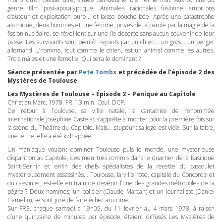
genre film post-apocalyptique, Animales racionales fusionne ambitions
d’auteur et exploitation pure… et laisse bouche-bée. Après une catastrophe
atomique, deux hommes et une femme, privés de la parole par la magie de la
fission nucléaire, se réveillent sur une île déserte sans aucun souvenir de leur
passé. Les survivants sont bientôt rejoints par un chien… un gros… un berger
allemand. L’homme, tout comme le chien, est un animal comme les autres.
Trois mâles et une femelle. Qui sera le dominant ?
Séance présentée par
Pete Tombs
et précédée de l’épisode 2 des
Mystères de Toulouse
Les Mystères de Toulouse – Épisode 2 – Panique au Capitole
Christian Marc. 1978. FR. 13 min. Coul.
DCP
.
De retour à Toulouse, sa ville natale, la cantatrice de renommée
internationale Joséphine Castelac s’apprête à monter pour la première fois sur
la scène du Théâtre du Capitole. Mais… stupeur : sa loge est vide. Sur la table,
une lettre, elle a été kidnappée…
Un maniaque voulant dominer Toulouse puis le monde, une mystérieuse
disparition au Capitole, des meurtres commis dans le quartier de la Basilique
Saint-Sernin et enfin des chefs spécialistes de la recette du cassoulet
mystérieusement assassinés… Toulouse, la ville rose, capitale du Concorde et
du cassoulet, est-elle en train de devenir l’une des grandes métropoles de la
pègre ? Deux hommes, un policier (Claude Marcan) et un journaliste (Daniel
Hamelin), se sont juré de faire échec au crime.
Sur FR3, chaque samedi à 19h05, du 11 février au 4 mars 1978, à raison
d’une quinzaine de minutes par épisode, étaient diffusés Les Mystères de