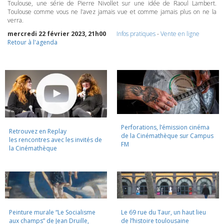
Toulouse, une série de Pierre Nivollet sur une idée de Raoul Lambert.
Toulouse comme vous ne l’avez jamais vue et comme jamais plus on ne la
verra.
mercredi 22 février 2023, 21h00
Infos pratiques
-
Vente en ligne
Retour à l'agenda
Perforations, l’émission cinéma
Retrouvez en Replay
de la Cinémathèque sur Campus
les rencontres avec les invités de
FM
la Cinémathèque
Peinture murale “Le Socialisme
Le 69 rue du Taur, un haut lieu
aux champs” de Jean Druille,
de l’histoire toulousaine