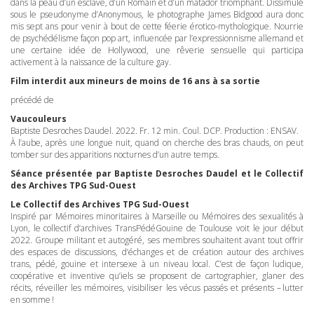
dans la peau d’un esclave, d’un Romain et d’un matador triomphant. Dissimulé
sous le pseudonyme d’Anonymous, le photographe James Bidgood aura donc
mis sept ans pour venir à bout de cette féerie érotico-mythologique. Nourrie
de psychédélisme façon pop art, influencée par l’expressionnisme allemand et
une certaine idée de Hollywood, une rêverie sensuelle qui participa
activement à la naissance de la culture gay.
Film interdit aux mineurs de moins de 16 ans à sa sortie
précédé de
Vaucouleurs
Baptiste Desroches Daudel. 2022. Fr. 12 min. Coul.
DCP
. Production :
ENSAV
.
À l’aube, après une longue nuit, quand on cherche des bras chauds, on peut
tomber sur des apparitions nocturnes d’un autre temps.
Séance présentée par Baptiste Desroches Daudel et le Collectif
des Archives
TPG
Sud-Ouest
Le Collectif des Archives
TPG
Sud-Ouest
Inspiré par Mémoires minoritaires à Marseille ou Mémoires des sexualités à
Lyon, le collectif d’archives TransPédéGouine de Toulouse voit le jour début
2022. Groupe militant et autogéré, ses membres souhaitent avant tout offrir
des espaces de discussions, d’échanges et de création autour des archives
trans, pédé, gouine et intersexe à un niveau local. C’est de façon ludique,
coopérative et inventive qu’iels se proposent de cartographier, glaner des
récits, réveiller les mémoires, visibiliser les vécus passés et présents – lutter
en somme !