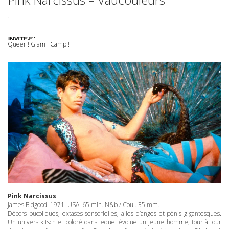
.
Queer ! Glam ! Camp !
Pink Narcissus
James Bidgood. 1971.
USA
. 65 min. N&b / Coul. 35 mm.
Décors bucoliques, extases sensorielles, ailes d’anges et pénis gigantesques.
Un univers kitsch et coloré dans lequel évolue un jeune homme, tour à tour