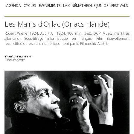
AGENDA
CYCLES
ÉVÉNEMENTS
LA CINÉMATHÈQUE JUNIOR
FESTIVALS
Les Mains d’Orlac (Orlacs Hände)
Robert Wiene. 1924. Aut. / All. 1924. 100 min. N&b.
DCP
. Muet. Intertitres
allemand. Sous-titrage informatique en français. Film nouvellement
reconstitué et restauré numériquement par le Filmarchiv Austria.
Ciné-concert