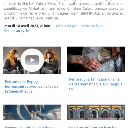
musical du film Les Mains d’Orlac. Elle travaillera sous la tutelle artistique et
scientifique de Michel Lehmann et de Christine Calvet, coresponsables du
programme de recherche « Cinémusique » de l’Institut
IRPALL
, en partenariat
avec la Cinémathèque de Toulouse.
mardi 18 avril 2023, 21h00
Infos pratiques
-
Vente en ligne
Retour au cycle
Perforations, l’émission cinéma
Retrouvez en Replay
de la Cinémathèque sur Campus
les rencontres avec les invités de
FM
la Cinémathèque
Peinture murale “Le Socialisme
Le 69 rue du Taur, un haut lieu