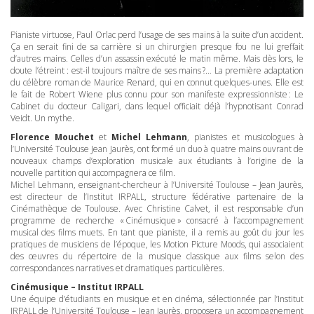
Pianiste virtuose, Paul Orlac perd l’usage de ses mains à la suite d’un accident.
Ça en serait fini de sa carrière si un chirurgien presque fou ne lui greffait
d’autres mains. Celles d’un assassin exécuté le matin même. Mais dès lors, le
doute l’étreint : est-il toujours maître de ses mains ?… La première adaptation
du célèbre roman de Maurice Renard, qui en connut quelques-unes. Elle est
le fait de Robert Wiene plus connu pour son manifeste expressionniste : Le
Cabinet du docteur Caligari, dans lequel officiait déjà l’hypnotisant Conrad
Veidt. Un mythe.
Florence Mouchet
et
Michel Lehmann
, pianistes et musicologues à
l’Université Toulouse Jean Jaurès, ont formé un duo à quatre mains ouvrant de
nouveaux champs d’exploration musicale aux étudiants à l’origine de la
nouvelle partition qui accompagnera ce film.
Michel Lehmann, enseignant-chercheur à l’Université Toulouse – Jean Jaurès,
est directeur de l’Institut
IRPALL
, structure fédérative partenaire de la
Cinémathèque de Toulouse. Avec Christine Calvet, il est responsable d’un
programme de recherche « Cinémusique » consacré à l’accompagnement
musical des films muets. En tant que pianiste, il a remis au goût du jour les
pratiques de musiciens de l’époque, les Motion Picture Moods, qui associaient
des œuvres du répertoire de la musique classique aux films selon des
correspondances narratives et dramatiques particulières.
Cinémusique – Institut
IRPALL
Une équipe d’étudiants en musique et en cinéma, sélectionnée par l’Institut
IRPALL
de l’Université Toulouse – Jean Jaurès, proposera un accompagnement