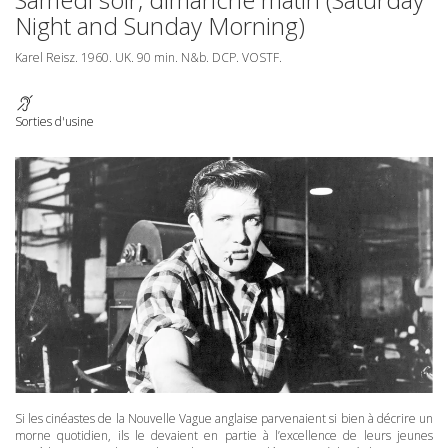
Night and Sunday Morning)
Karel Reisz. 1960. UK. 90 min. N&b.
DCP
.
VOSTF
.
Sorties d'usine
Si les cinéastes de la Nouvelle Vague anglaise parvenaient si bien à décrire un
morne quotidien, ils le devaient en partie à l’excellence de leurs jeunes