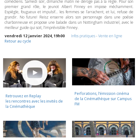
comédiens. Samedi soir, dimanche matin ne déroge pas à la règle. Pour son
premier grand rôle, le jeunot Albert Finney en impose méchamment.
Espiègle, fougueux et impulsif… les femmes se l’arrachent, et lui, refuse de
grandir. No future! Reisz enserre alors son personnage dans une poésie
charbonneuse et propose une balade dans un Nottingham industriel, avec le
meilleur guide qui soit, l’imprévisible Finney.
vendredi 12 janvier 2024, 19h00
Infos pratiques
-
Vente en ligne
Retour au cycle
Perforations, l’émission cinéma
Retrouvez en Replay
de la Cinémathèque sur Campus
les rencontres avec les invités de
FM
la Cinémathèque