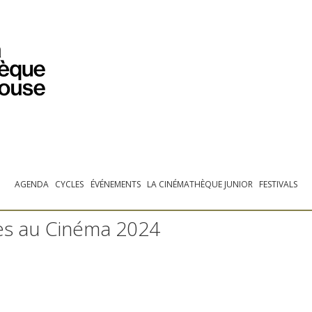
PROGRAMMATION
EXPOSITIONS
COLLECTIONS
COLLECTIONS EN LIGNE
BIBLIOTHÈQUE
ÉDUCATION
ESPACE PRO
AGENDA
CYCLES
ÉVÉNEMENTS
LA CINÉMATHÈQUE JUNIOR
FESTIVALS
es au Cinéma 2024