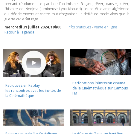
prenant résolument le parti de l’optimisme. Bouger, rêver, danser, créer,
l’histoire de Nedjma (lumineuse Lyna Khoudri), jeune étudiante algérienne
qui décide envers et contre tout d’organiser un défilé de mode alors que la
guerre civile fait rage.
mercredi 31 juillet 2024, 19h00
Infos pratiques
-
Vente en ligne
Retour à l'agenda
Perforations, l’émission cinéma
Retrouvez en Replay
de la Cinémathèque sur Campus
les rencontres avec les invités de
FM
la Cinémathèque
Peinture murale “Le Socialisme
Le 69 rue du Taur, un haut lieu