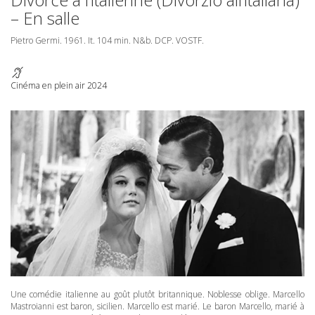
– En salle
Pietro Germi. 1961. It. 104 min. N&b.
DCP
.
VOSTF
.
Cinéma en plein air 2024
Une comédie italienne au goût plutôt britannique. Noblesse oblige. Marcello
Mastroianni est baron, sicilien. Marcello est marié. Le baron Marcello, marié à