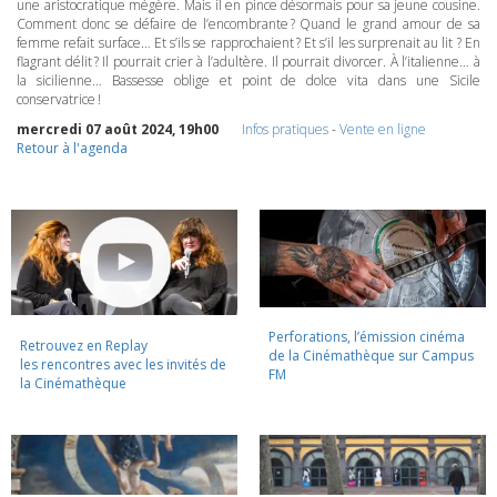
une aristocratique mégère. Mais il en pince désormais pour sa jeune cousine.
Comment donc se défaire de l’encombrante ? Quand le grand amour de sa
femme refait surface… Et s’ils se rapprochaient ? Et s’il les surprenait au lit ? En
flagrant délit ? Il pourrait crier à l’adultère. Il pourrait divorcer. À l’italienne… à
la sicilienne… Bassesse oblige et point de dolce vita dans une Sicile
conservatrice !
mercredi 07 août 2024, 19h00
Infos pratiques
-
Vente en ligne
Retour à l'agenda
Perforations, l’émission cinéma
Retrouvez en Replay
de la Cinémathèque sur Campus
les rencontres avec les invités de
FM
la Cinémathèque