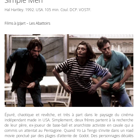
Hal Hartley. 1992.
USA
. 105 min. Coul.
DCP
.
VOSTF
.
Films à (p)art – Les Abattoirs
Épuré, chaotique et revêche, et très à part dans le paysage du cinéma
indépendant made in
USA
. Simplement, deux frères partent à la recherche
de leur père, ex-joueur de base-ball et anarchiste activiste en cavale qui a
commis un attentat au Pentagone. Quand Yo La Tengo s’invite dans un road
movie ponctué par des plages d’attente de Godot. Des personnages décalés