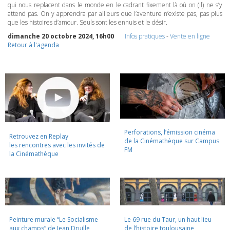
qui nous replacent dans le monde en le cadrant fixement là où on (il) ne s’y
attend pas. On y apprendra par ailleurs que l’aventure n’existe pas, pas plus
que les histoires d’amour. Seuls sont les ennuis et le désir.
dimanche 20 octobre 2024, 16h00
Infos pratiques
-
Vente en ligne
Retour à l'agenda
Perforations, l’émission cinéma
Retrouvez en Replay
de la Cinémathèque sur Campus
les rencontres avec les invités de
FM
la Cinémathèque
Peinture murale “Le Socialisme
Le 69 rue du Taur, un haut lieu
aux champs” de Jean Druille,
de l’histoire toulousaine