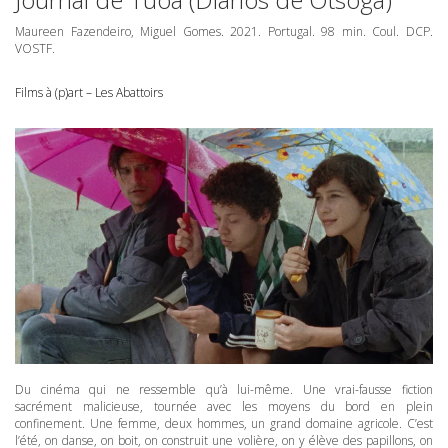
Maureen Fazendeiro, Miguel Gomes. 2021. Portugal. 98 min. Coul.
DCP
.
VOSTF
.
Films à (p)art – Les Abattoirs
Du cinéma qui ne ressemble qu’à lui-même. Une vrai-fausse fiction
sacrément malicieuse, tournée avec les moyens du bord en plein
confinement. Une femme, deux hommes, un grand domaine agricole. C’est
l’été, on danse, on boit, on construit une volière, on y élève des papillons, on