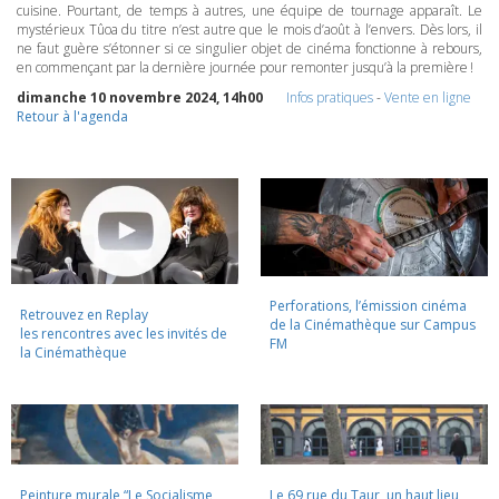
cuisine. Pourtant, de temps à autres, une équipe de tournage apparaît. Le
mystérieux Tûoa du titre n’est autre que le mois d’août à l’envers. Dès lors, il
ne faut guère s’étonner si ce singulier objet de cinéma fonctionne à rebours,
en commençant par la dernière journée pour remonter jusqu’à la première !
dimanche 10 novembre 2024, 14h00
Infos pratiques
-
Vente en ligne
Retour à l'agenda
Perforations, l’émission cinéma
Retrouvez en Replay
de la Cinémathèque sur Campus
les rencontres avec les invités de
FM
la Cinémathèque
Peinture murale “Le Socialisme
Le 69 rue du Taur, un haut lieu