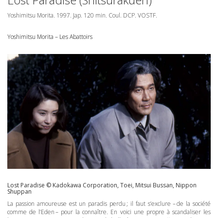
Yoshimitsu Morita. 1997. Jap. 120 min. Coul.
DCP
.
VOSTF
.
Yoshimitsu Morita – Les Abattoirs
Lost Paradise © Kadokawa Corporation, Toei, Mitsui Bussan, Nippon
Shuppan
La passion amoureuse est un paradis perdu ; il faut s’exclure – de la société
comme de l’Eden – pour la connaître. En voici une propre à scandaliser les