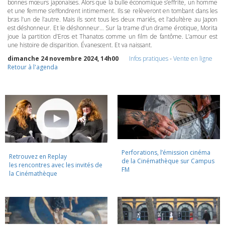
bonnes mœurs japonaises. Alors que la bulle économique s’effrite, un homme
et une femme s’effondrent intimement. Ils se relèveront en tombant dans les
bras l’un de l’autre. Mais ils sont tous les deux mariés, et l’adultère au Japon
est déshonneur. Et le déshonneur… Sur la trame d’un drame érotique, Morita
joue la partition d’Eros et Thanatos comme un film de fantôme. L’amour est
une histoire de disparition. Évanescent. Et va naissant.
dimanche 24 novembre 2024, 14h00
Infos pratiques
-
Vente en ligne
Retour à l'agenda
Perforations, l’émission cinéma
Retrouvez en Replay
de la Cinémathèque sur Campus
les rencontres avec les invités de
FM
la Cinémathèque