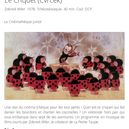
Zdenek Miler. 1978. Tchécoslovaquie. 40 min. Coul.
DCP
.
La Cinémathèque Junior
Une star du cinéma tchèque pour les tout petits ! Quel est ce criquet qui fait
danser les bourdons et chanter les coccinelles ? Un violoniste hors pair qui
vous embarque dans sept de ses aventures. Un programme en musique de
films courts par Zdenek Miler, le créateur de La Petite Taupe.