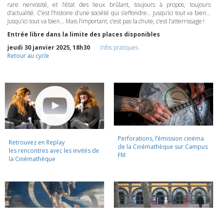
rare nervosité, et l’état des lieux brûlant, toujours à propos, toujours
d’actualité. C’est l’histoire d’une société qui s’effondre… Jusqu’ici tout va bien…
Jusqu’ici tout va bien… Mais l’important, c’est pas la chute, c’est l’atterrissage !
Entrée libre dans la limite des places disponibles
jeudi 30 janvier 2025, 18h30
Infos pratiques
Retour au cycle
Perforations, l’émission cinéma
Retrouvez en Replay
de la Cinémathèque sur Campus
les rencontres avec les invités de
FM
la Cinémathèque