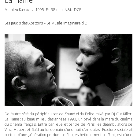
Mathieu Kassovitz. 1995. Fr. 98 min. N&b.
DCP
.
Les Jeudis des Abattoirs – Le Musée imaginaire d’Oli
De l’autre côté du périph’ au son de Sound of da Police mixé par DJ Cut Killer.
La Haine : au beau milieu des années 1990, un pavé dans la mare du cinéma
du cinéma français. Entre banlieue et centre de Paris, les déambulations de
Vinz, Hubert et Saïd au lendemain d’une nuit d’émeutes. Fracture sociale et
portrait d’une génération perdue. Le film, esthétiquement bluffant, est d’une