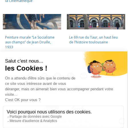
la Cinémathèque
Peinture murale “Le Socialisme
Le 69 rue du Taur, un haut lieu
aux champs” de Jean Druille,
de l’histoire toulousaine
1933
LA CINÉMATHÈQUE
·
CONTACTS
·
LETTRE D'INFORMATION
·
PARTENAIRES
·
MENTIONS LÉGALES
La Cinémathèque de Toulouse
69 rue du Taur - Toulouse - Tél. : 05 62 30 30 10