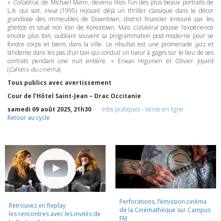
«
Collatéral
, de Michael Mann, devenu illico l’un des plus beaux portraits de
L.A. qui soit.
Heat
(1995) rejouait déjà un thriller classique dans le décor
grandiose des immeubles de Downtown, district financier entouré par les
ghettos et situé non loin de Koreatown. Mais
Collatéral
pousse l’expérience
encore plus loin, oubliant souvent sa programmation post-moderne pour se
fondre corps et biens dans la ville. Le résultat est une promenade jazz et
stridente dans les pas d’un taxi qui conduit un tueur à gages sur le lieu de ses
contrats pendant une nuit entière. » Erwan Higuinen et Olivier Joyard
(
Cahiers du cinéma
)
Tous publics avec avertissement
Cour de l’Hôtel Saint-Jean – Drac Occitanie
samedi 09 août 2025, 21h30
Infos pratiques
-
Vente en ligne
Retour au cycle
Perforations, l’émission cinéma
Retrouvez en Replay
de la Cinémathèque sur Campus
les rencontres avec les invités de
FM