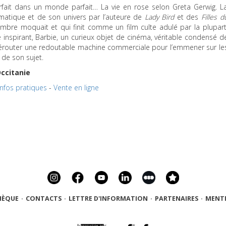
rfait dans un monde parfait… La vie en rose selon Greta Gerwig. L
atique et de son univers par l’auteure de
Lady Bird
et des
Filles d
mbre moquait et qui finit comme un film culte adulé par la plupart
e inspirant, Barbie, un curieux objet de cinéma, véritable condensé d
 dérouter une redoutable machine commerciale pour l’emmener sur le
de son sujet.
Occitanie
Infos pratiques
-
Vente en ligne
HÈQUE
·
CONTACTS
·
LETTRE D'INFORMATION
·
PARTENAIRES
·
MENTI