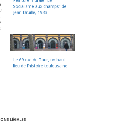
Peinture murale “Le
a
Socialisme aux champs” de
u
Jean Druille, 1933
.
e
s
Le 69 rue du Taur, un haut
lieu de l’histoire toulousaine
ONS LÉGALES