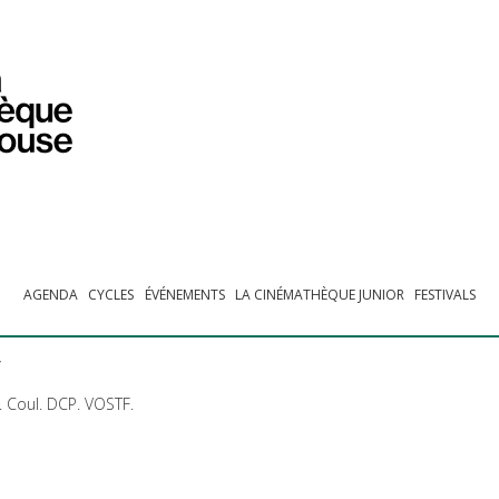
PROGRAMMATION
EXPOSITIONS
COLLECTIONS
COLLECTIONS EN LIGNE
BIBLIOTHÈQUE
ÉDUCATION
ESPACE PRO
AGENDA
CYCLES
ÉVÉNEMENTS
LA CINÉMATHÈQUE JUNIOR
FESTIVALS
r
. Coul.
DCP
.
VOSTF
.