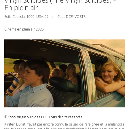
En plein air
Sofia Coppola. 1999.
USA
. 97 min. Coul.
DCP
.
VOSTF
.
Cinéma en plein air 2025
© 1999 Virgin Suicides
LLC
. Tous droits réservés.
Kirsten Dunst n’avait pas encore connu le baiser de l’araignée et la mélancolie