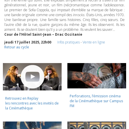
von trierienne qui suivit. Elle explosait simplement à l’écran à travers ce film
générationnel, jeune et noir, un film (néc)romantique comme l’adolescence.
Le premier de Sofia Coppola, qui imposait d’emblée sa marque de fabrique :
une bande originale comme une compil des
Inrocks
. États-Unis, années 1970.
Une banlieue propre. Une famille sans histoires. Cinq filles, cinq sœurs. De
l’autre côté de la rue, quatre garçons du même âge. Ils les observent. Ils les
aiment. Ils se doutent bien qu’il y a un problème. Ils veulent les sauver…
Cour de l’Hôtel Saint-Jean – Drac Occitanie
jeudi 17 juillet 2025, 22h00
Infos pratiques
-
Vente en ligne
Retour au cycle
Perforations, l’émission cinéma
Retrouvez en Replay
de la Cinémathèque sur Campus
les rencontres avec les invités de
FM
la Cinémathèque