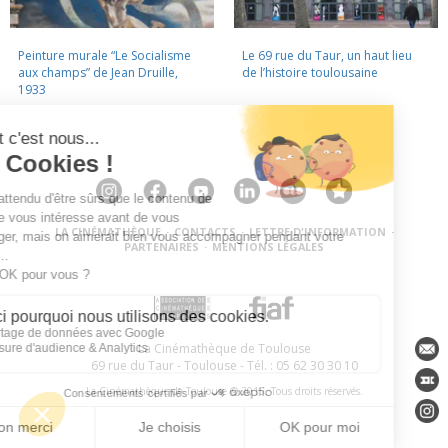
Peinture murale “Le Socialisme
Le 69 rue du Taur, un haut lieu
aux champs” de Jean Druille,
de l’histoire toulousaine
1933
LA CINÉMATHÈQUE
·
CONTACTS
·
LETTRE D'INFORMATION
·
PARTENAIRES
·
MENTIONS LÉGALES
La Cinémathèque de Toulouse
69 rue du Taur - Toulouse - Tél. : 05 62 30 30 10
La Cinémathèque de Toulouse © 2015. Tous droits réservés.