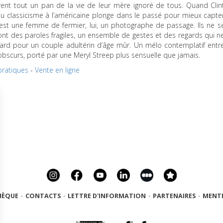
nt tout un pan de la vie de leur mère ignoré de tous. Quand Clin
du classicisme à l’américaine plonge dans le passé pour mieux capte
 est une femme de fermier, lui, un photographe de passage. Ils ne s
nt des paroles fragiles, un ensemble de gestes et des regards qui n
rd pour un couple adultérin d’âge mûr. Un mélo contemplatif entr
s-obscurs, porté par une Meryl Streep plus sensuelle que jamais.
pratiques
-
Vente en ligne
HÈQUE
·
CONTACTS
·
LETTRE D'INFORMATION
·
PARTENAIRES
·
MENTI