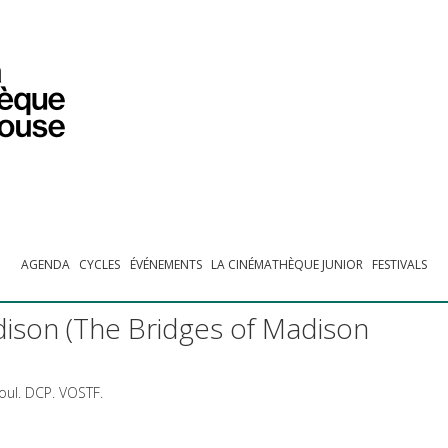
PROGRAMMATION
EXPOSITIONS
COLLECTIONS
COLLECTIONS EN LIGNE
BIBLIOTHÈQUE
ÉDUCATION
ESPACE PRO
AGENDA
CYCLES
ÉVÉNEMENTS
LA CINÉMATHÈQUE JUNIOR
FESTIVALS
dison (The Bridges of Madison
oul.
DCP
.
VOSTF
.