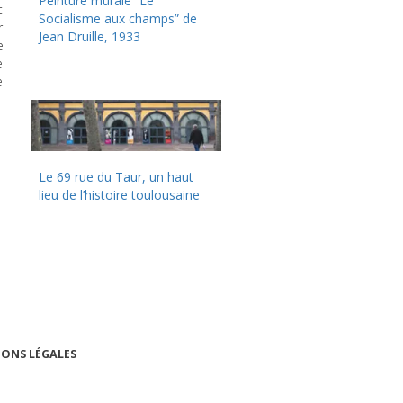
Peinture murale “Le
t
Socialisme aux champs” de
r
Jean Druille, 1933
e
e
e
Le 69 rue du Taur, un haut
lieu de l’histoire toulousaine
ONS LÉGALES