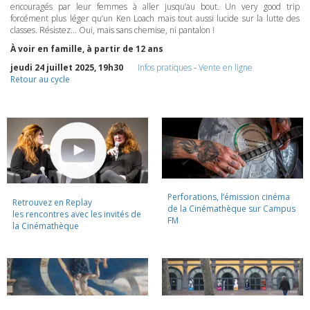
encouragés par leur femmes à aller jusqu’au bout. Un very good trip
forcément plus léger qu’un Ken Loach mais tout aussi lucide sur la lutte des
classes. Résistez… Oui, mais sans chemise, ni pantalon !
À voir en famille, à partir de 12 ans
jeudi 24 juillet 2025, 19h30
Infos pratiques
-
Vente en ligne
Retour au cycle
Perforations, l’émission cinéma
Retrouvez en Replay
de la Cinémathèque sur Campus
les rencontres avec les invités de
FM
la Cinémathèque