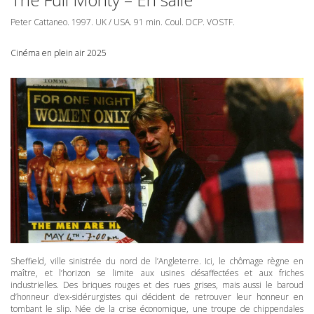
Peter Cattaneo. 1997. UK /
USA
. 91 min. Coul.
DCP
.
VOSTF
.
Cinéma en plein air 2025
Sheffield, ville sinistrée du nord de l’Angleterre. Ici, le chômage règne en
maître, et l’horizon se limite aux usines désaffectées et aux friches
industrielles. Des briques rouges et des rues grises, mais aussi le baroud
d’honneur d’ex-sidérurgistes qui décident de retrouver leur honneur en
tombant le slip. Née de la crise économique, une troupe de chippendales