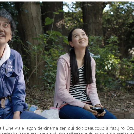
 ! Une vraie leçon de cinéma zen qui doit beaucoup à Yasujirō Ozu