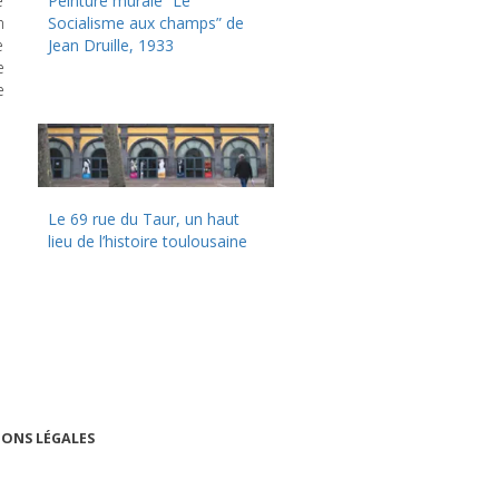
e
Peinture murale “Le
n
Socialisme aux champs” de
e
Jean Druille, 1933
e
e
Le 69 rue du Taur, un haut
lieu de l’histoire toulousaine
ONS LÉGALES