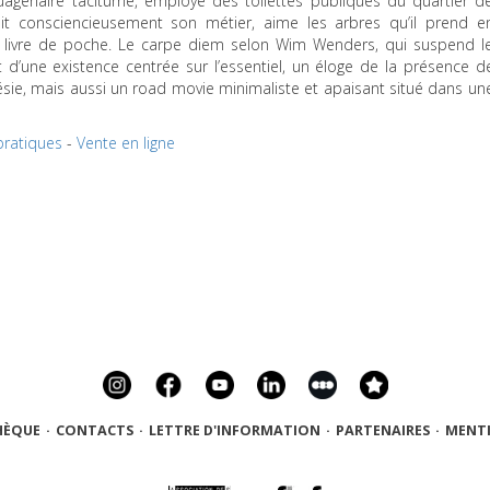
agénaire taciturne, employé des toilettes publiques du quartier d
t consciencieusement son métier, aime les arbres qu’il prend e
r livre de poche. Le carpe diem selon Wim Wenders, qui suspend l
t d’une existence centrée sur l’essentiel, un éloge de la présence d
oésie, mais aussi un road movie minimaliste et apaisant situé dans un
pratiques
-
Vente en ligne
HÈQUE
·
CONTACTS
·
LETTRE D'INFORMATION
·
PARTENAIRES
·
MENTI