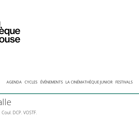
PROGRAMMATION
EXPOSITIONS
COLLECTIONS
COLLECTIONS EN LIGNE
BIBLIOTHÈQUE
ÉDUCATION
ESPACE PRO
AGENDA
CYCLES
ÉVÉNEMENTS
LA CINÉMATHÈQUE JUNIOR
FESTIVALS
alle
. Coul.
DCP
.
VOSTF
.