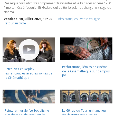
Des séquences intimistes proprement fascinantes et le Paris des années 1960
filmé caméra à l’épaule. Et Godard qui quitte le polar et change le visage du
cinéma.
vendredi 10 juillet 2026, 19h00
Infos pratiques
-
Vente en ligne
Retour au cycle
Perforations, l’émission cinéma
Retrouvez en Replay
de la Cinémathèque sur Campus
les rencontres avec les invités de
FM
la Cinémathèque
Peinture murale “Le Socialisme
Le 69 rue du Taur, un haut lieu
aux champs” de Jean Druille,
de l’histoire toulousaine