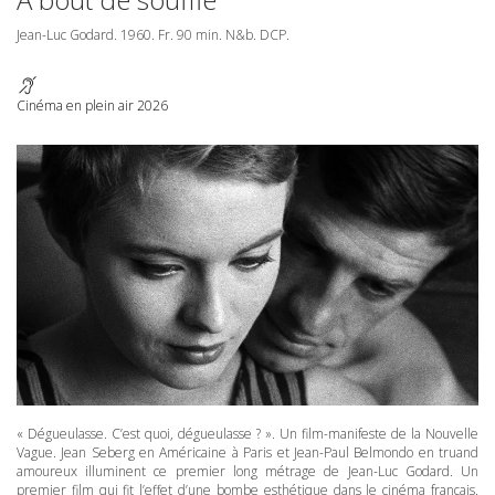
Jean-Luc Godard. 1960. Fr. 90 min. N&b.
DCP
.
Cinéma en plein air 2026
« Dégueulasse. C’est quoi, dégueulasse ? ». Un film-manifeste de la Nouvelle
Vague. Jean Seberg en Américaine à Paris et Jean-Paul Belmondo en truand
amoureux illuminent ce premier long métrage de Jean-Luc Godard. Un
premier film qui fit l’effet d’une bombe esthétique dans le cinéma français.