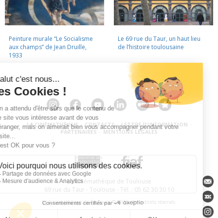
Peinture murale “Le Socialisme
Le 69 rue du Taur, un haut lieu
aux champs” de Jean Druille,
de l’histoire toulousaine
1933
LA CINÉMATHÈQUE
·
CONTACTS
·
LETTRE D'INFORMATION
·
PARTENAIRES
·
MENTIONS LÉGALES
La Cinémathèque de Toulouse
69 rue du Taur - Toulouse - Tél. : 05 62 30 30 10
La Cinémathèque de Toulouse © 2015. Tous droits réservés.