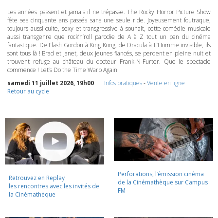
Les années passent et jamais il ne trépasse. The Rocky Horror Picture Show
fête ses cinquante ans passés sans une seule ride. Joyeusement foutraque,
toujours aussi culte, sexy et transgressive à souhait, cette comédie musicale
aussi transgenre que rock’n’roll parodie de A à Z tout un pan du cinéma
fantastique. De Flash Gordon à King Kong, de Dracula à L’Homme invisible, ils
sont tous là ! Brad et Janet, deux jeunes fiancés, se perdent en pleine nuit et
trouvent refuge au château du docteur Frank-N-Furter. Que le spectacle
commence ! Let’s Do the Time Warp Again!
samedi 11 juillet 2026, 19h00
Infos pratiques
-
Vente en ligne
Retour au cycle
Perforations, l’émission cinéma
Retrouvez en Replay
de la Cinémathèque sur Campus
les rencontres avec les invités de
FM
la Cinémathèque