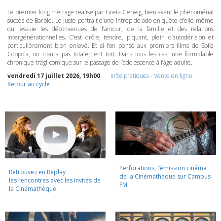
Le premier long métrage réalisé par Greta Gerwig, bien avant le phénoménal
succès de Barbie. Le juste portrait d’une intrépide ado en quête d’elle-même
qui essuie les déconvenues de l’amour, de la famille et des relations
intergénérationnelles. C’est drôle, tendre, piquant, plein d’autodérision et
particulièrement bien enlevé. Et si l’on pense aux premiers films de Sofia
Coppola, on n’aura pas totalement tort. Dans tous les cas, une formidable
chronique tragi-comique sur le passage de l’adolescence à l’âge adulte.
vendredi 17 juillet 2026, 19h00
Infos pratiques
-
Vente en ligne
Retour au cycle
Perforations, l’émission cinéma
Retrouvez en Replay
de la Cinémathèque sur Campus
les rencontres avec les invités de
FM
la Cinémathèque