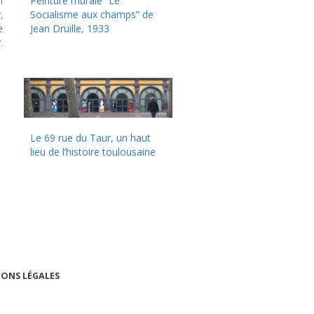
n
Peinture murale “Le
,
Socialisme aux champs” de
e
Jean Druille, 1933
.
Le 69 rue du Taur, un haut
lieu de l’histoire toulousaine
ONS LÉGALES