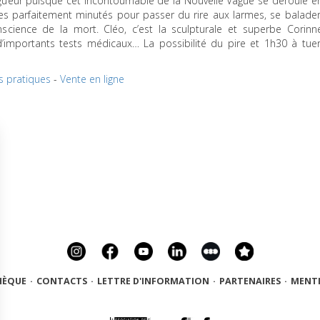
 rigueur puisque cet incontournable de la Nouvelle Vague se déroule e
es parfaitement minutés pour passer du rire aux larmes, se balader
science de la mort. Cléo, c’est la sculpturale et superbe Corinn
d’importants tests médicaux… La possibilité du pire et 1h30 à tuer
s pratiques
-
Vente en ligne
HÈQUE
·
CONTACTS
·
LETTRE D'INFORMATION
·
PARTENAIRES
·
MENTI