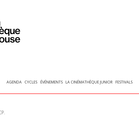
PROGRAMMATION
EXPOSITIONS
COLLECTIONS
COLLECTIONS EN LIGNE
BIBLIOTHÈQUE
ÉDUCATION
ESPACE PRO
AGENDA
CYCLES
ÉVÉNEMENTS
LA CINÉMATHÈQUE JUNIOR
FESTIVALS
CP
.