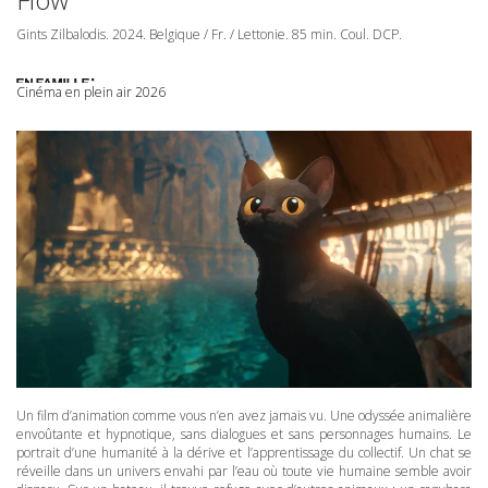
Gints Zilbalodis. 2024. Belgique / Fr. / Lettonie. 85 min. Coul.
DCP
.
Cinéma en plein air 2026
Un film d’animation comme vous n’en avez jamais vu. Une odyssée animalière
envoûtante et hypnotique, sans dialogues et sans personnages humains. Le
portrait d’une humanité à la dérive et l’apprentissage du collectif. Un chat se
réveille dans un univers envahi par l’eau où toute vie humaine semble avoir