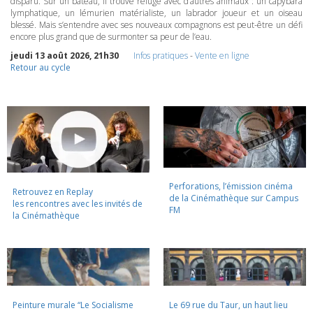
disparu. Sur un bateau, il trouve refuge avec d’autres animaux : un capybara
lymphatique, un lémurien matérialiste, un labrador joueur et un oiseau
blessé. Mais s’entendre avec ses nouveaux compagnons est peut-être un défi
encore plus grand que de surmonter sa peur de l’eau.
jeudi 13 août 2026, 21h30
Infos pratiques
-
Vente en ligne
Retour au cycle
Perforations, l’émission cinéma
Retrouvez en Replay
de la Cinémathèque sur Campus
les rencontres avec les invités de
FM
la Cinémathèque
Peinture murale “Le Socialisme
Le 69 rue du Taur, un haut lieu