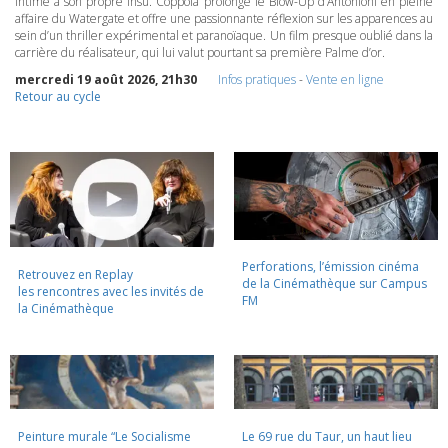
intime à son propre insu. Coppola prolonge le Blow-Up d’Antonioni en pleine
affaire du Watergate et offre une passionnante réflexion sur les apparences au
sein d’un thriller expérimental et paranoïaque. Un film presque oublié dans la
carrière du réalisateur, qui lui valut pourtant sa première Palme d’or.
mercredi 19 août 2026, 21h30
Infos pratiques
-
Vente en ligne
Retour au cycle
Perforations, l’émission cinéma
Retrouvez en Replay
de la Cinémathèque sur Campus
les rencontres avec les invités de
FM
la Cinémathèque
Peinture murale “Le Socialisme
Le 69 rue du Taur, un haut lieu