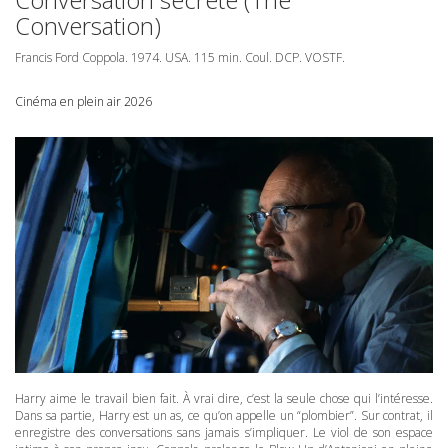
Conversation)
Francis Ford Coppola. 1974.
USA
. 115 min. Coul.
DCP
.
VOSTF
.
Cinéma en plein air 2026
Harry aime le travail bien fait. À vrai dire, c’est la seule chose qui l’intéresse.
Dans sa partie, Harry est un as, ce qu’on appelle un “plombier”. Sur contrat, il
enregistre des conversations sans jamais s’impliquer. Le viol de son espace