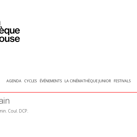
PROGRAMMATION
EXPOSITIONS
COLLECTIONS
COLLECTIONS EN LIGNE
BIBLIOTHÈQUE
ÉDUCATION
ESPACE PRO
AGENDA
CYCLES
ÉVÉNEMENTS
LA CINÉMATHÈQUE JUNIOR
FESTIVALS
ain
min. Coul.
DCP
.