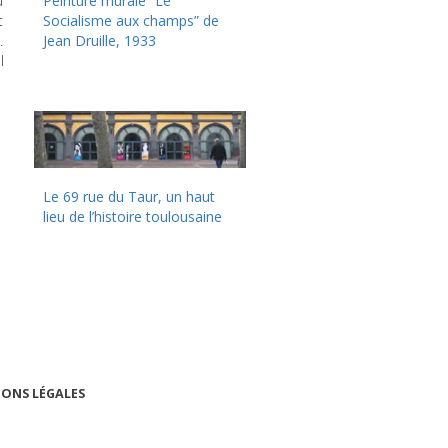
u
Peinture murale “Le
t
Socialisme aux champs” de
.
Jean Druille, 1933
l
Le 69 rue du Taur, un haut
lieu de l’histoire toulousaine
ONS LÉGALES