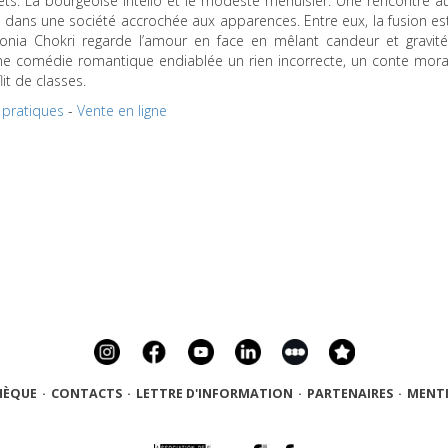
ets. La bourgeoise intello et le modeste menuisier. Une rencontre a
 dans une société accrochée aux apparences. Entre eux, la fusion es
onia Chokri regarde l’amour en face en mêlant candeur et gravité
une comédie romantique endiablée un rien incorrecte, un conte mora
it de classes.
 pratiques
-
Vente en ligne
HÈQUE
·
CONTACTS
·
LETTRE D'INFORMATION
·
PARTENAIRES
·
MENTI