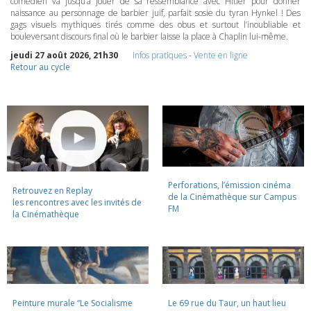
comédien va jusqu’à jouer de sa ressemblance avec Hitler pour donner
naissance au personnage de barbier juif, parfait sosie du tyran Hynkel ! Des
gags visuels mythiques tirés comme des obus et surtout l’inoubliable et
bouleversant discours final où le barbier laisse la place à Chaplin lui-même.
jeudi 27 août 2026, 21h30
Infos pratiques
-
Vente en ligne
Retour au cycle
Perforations, l’émission cinéma
Retrouvez en Replay
de la Cinémathèque sur Campus
les rencontres avec les invités de
FM
la Cinémathèque
Peinture murale “Le Socialisme
Le 69 rue du Taur, un haut lieu