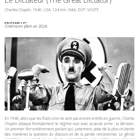
Charles Chaplin. 1940.
USA
. 124 min. N&b.
DCP
.
VOSTF
.
Cinéma en plein air 2026
En 1940, alors que les États-Unis ne sont pas encore entrés en guerre, Charlie
Chaplin attaque frontalement le régime nazi avec sa seule arme : la dérision.
Un premier film entièrement parlant qui, justement, pose de la plus virulente
des manières la question du discours et de la parole retransmise. Le génial