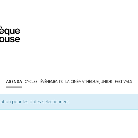
PROGRAMMATION
EXPOSITIONS
COLLECTIONS
COLLECTIONS EN LIGNE
BIBLIOTHÈQUE
ÉDUCATION
ESPACE PRO
AGENDA
CYCLES
ÉVÉNEMENTS
LA CINÉMATHÈQUE JUNIOR
FESTIVALS
ation pour les dates selectionnées