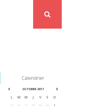
Calendrier
OCTOBRE 2017
L
M
M
J
V
S
D
25
26
27
28
29
30
1