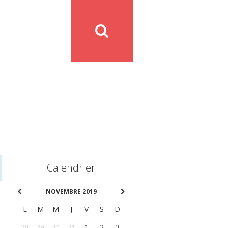
Calendrier
NOVEMBRE 2019
L
M
M
J
V
S
D
28
29
30
31
1
2
3