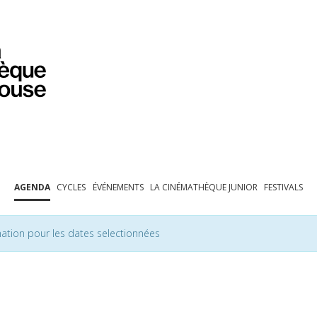
PROGRAMMATION
EXPOSITIONS
COLLECTIONS
COLLECTIONS EN LIGNE
BIBLIOTHÈQUE
ÉDUCATION
ESPACE PRO
AGENDA
CYCLES
ÉVÉNEMENTS
LA CINÉMATHÈQUE JUNIOR
FESTIVALS
ation pour les dates selectionnées