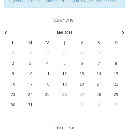
L'agenda ne contient aucune information pour les dates selectionnées
Calendrier
MAI 2016
L
M
M
J
V
S
D
25
26
27
28
29
30
1
2
3
4
5
6
7
8
9
10
11
12
13
14
15
16
17
18
19
20
21
22
23
24
25
26
27
28
29
30
31
1
2
3
4
5
Filtrer par