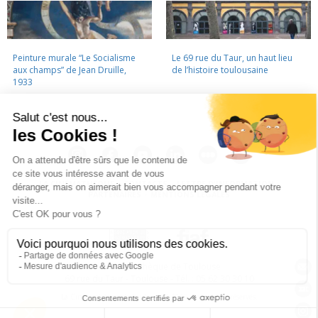
Peinture murale “Le Socialisme
Le 69 rue du Taur, un haut lieu
aux champs” de Jean Druille,
de l’histoire toulousaine
1933
LA CINÉMATHÈQUE
·
CONTACTS
·
LETTRE D'INFORMATION
·
PARTENAIRES
·
MENTIONS LÉGALES
La Cinémathèque de Toulouse
69 rue du Taur - Toulouse - Tél. : 05 62 30 30 10
La Cinémathèque de Toulouse © 2015. Tous droits réservés.