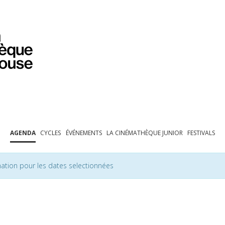
PROGRAMMATION
EXPOSITIONS
COLLECTIONS
COLLECTIONS EN LIGNE
BIBLIOTHÈQUE
ÉDUCATION
ESPACE PRO
AGENDA
CYCLES
ÉVÉNEMENTS
LA CINÉMATHÈQUE JUNIOR
FESTIVALS
ation pour les dates selectionnées