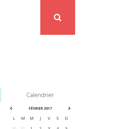
Calendrier
FÉVRIER 2017
L
M
M
J
V
S
D
30
31
1
2
3
4
5