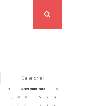
Calendrier
NOVEMBRE 2018
L
M
M
J
V
S
D
29
30
31
1
2
3
4