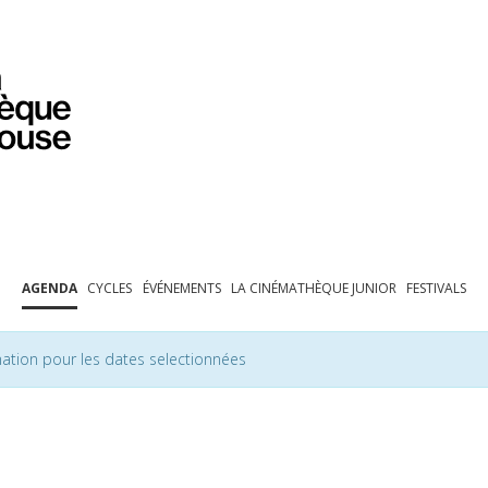
PROGRAMMATION
EXPOSITIONS
COLLECTIONS
COLLECTIONS EN LIGNE
BIBLIOTHÈQUE
ÉDUCATION
ESPACE PRO
AGENDA
CYCLES
ÉVÉNEMENTS
LA CINÉMATHÈQUE JUNIOR
FESTIVALS
ation pour les dates selectionnées