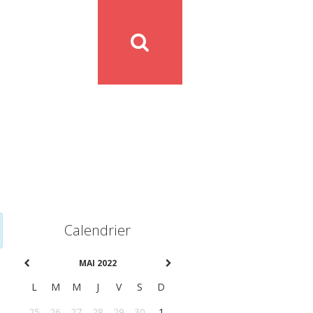
Calendrier
MAI 2022
L
M
M
J
V
S
D
25
26
27
28
29
30
1