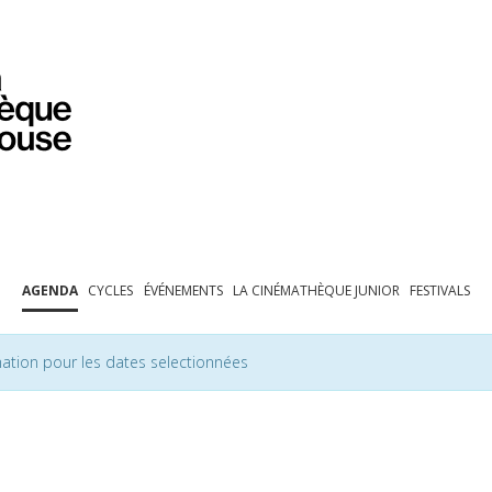
PROGRAMMATION
EXPOSITIONS
COLLECTIONS
COLLECTIONS EN LIGNE
BIBLIOTHÈQUE
ÉDUCATION
ESPACE PRO
AGENDA
CYCLES
ÉVÉNEMENTS
LA CINÉMATHÈQUE JUNIOR
FESTIVALS
ation pour les dates selectionnées