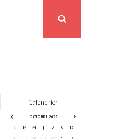
Calendrier
OCTOBRE 2022
L
M
M
J
V
S
D
26
27
28
29
30
1
2