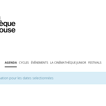
PROGRAMMATION
EXPOSITIONS
COLLECTIONS
COLLECTIONS EN LIGNE
BIBLIOTHÈQUE
ÉDUCATION
ESPACE PRO
AGENDA
CYCLES
ÉVÉNEMENTS
LA CINÉMATHÈQUE JUNIOR
FESTIVALS
ation pour les dates selectionnées