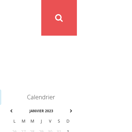
Calendrier
JANVIER 2023
L
M
M
J
V
S
D
26
27
28
29
30
31
1