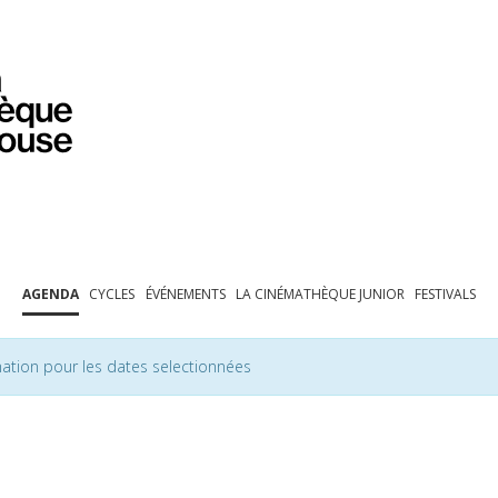
PROGRAMMATION
EXPOSITIONS
COLLECTIONS
COLLECTIONS EN LIGNE
BIBLIOTHÈQUE
ÉDUCATION
ESPACE PRO
AGENDA
CYCLES
ÉVÉNEMENTS
LA CINÉMATHÈQUE JUNIOR
FESTIVALS
ation pour les dates selectionnées