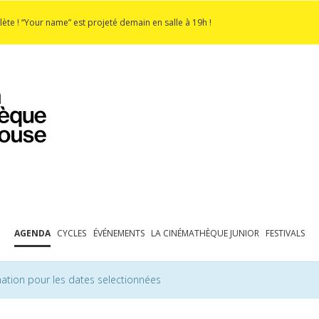
lète ! “Your name” est projeté demain en salle à 19h !
PROGRAMMATION
EXPOSITIONS
COLLECTIONS
COLLECTIONS EN LIGNE
BIBLIOTHÈQUE
ÉDUCATION
ESPACE PRO
AGENDA
CYCLES
ÉVÉNEMENTS
LA CINÉMATHÈQUE JUNIOR
FESTIVALS
ation pour les dates selectionnées