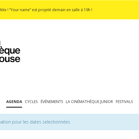
lète ! “Your name” est projeté demain en salle à 19h !
PROGRAMMATION
EXPOSITIONS
COLLECTIONS
COLLECTIONS EN LIGNE
BIBLIOTHÈQUE
ÉDUCATION
ESPACE PRO
AGENDA
CYCLES
ÉVÉNEMENTS
LA CINÉMATHÈQUE JUNIOR
FESTIVALS
ation pour les dates selectionnées