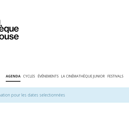
PROGRAMMATION
EXPOSITIONS
COLLECTIONS
COLLECTIONS EN LIGNE
BIBLIOTHÈQUE
ÉDUCATION
ESPACE PRO
AGENDA
CYCLES
ÉVÉNEMENTS
LA CINÉMATHÈQUE JUNIOR
FESTIVALS
ation pour les dates selectionnées