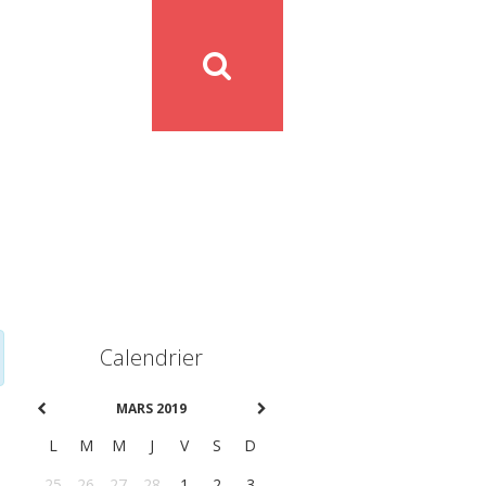
Calendrier
MARS 2019
L
M
M
J
V
S
D
25
26
27
28
1
2
3