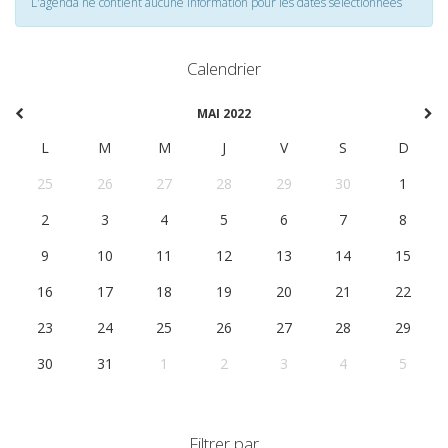
L'agenda ne contient aucune information pour les dates selectionnées
Calendrier
MAI 2022
L
M
M
J
V
S
D
25
26
27
28
29
30
1
2
3
4
5
6
7
8
9
10
11
12
13
14
15
16
17
18
19
20
21
22
23
24
25
26
27
28
29
30
31
1
2
3
4
5
Filtrer par