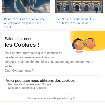
Peinture murale “Le Socialisme
Le 69 rue du Taur, un haut lieu
aux champs” de Jean Druille,
de l’histoire toulousaine
1933
LA CINÉMATHÈQUE
·
CONTACTS
·
LETTRE D'INFORMATION
·
PARTENAIRES
·
MENTIONS LÉGALES
La Cinémathèque de Toulouse
69 rue du Taur - Toulouse - Tél. : 05 62 30 30 10
La Cinémathèque de Toulouse © 2015. Tous droits réservés.