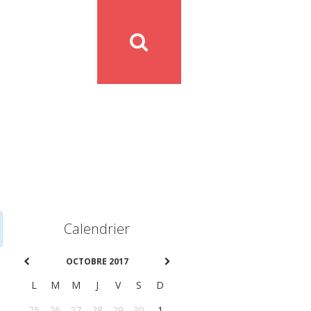
Calendrier
OCTOBRE 2017
L
M
M
J
V
S
D
25
26
27
28
29
30
1