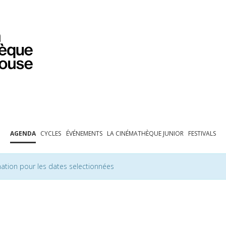
PROGRAMMATION
EXPOSITIONS
COLLECTIONS
COLLECTIONS EN LIGNE
BIBLIOTHÈQUE
ÉDUCATION
ESPACE PRO
AGENDA
CYCLES
ÉVÉNEMENTS
LA CINÉMATHÈQUE JUNIOR
FESTIVALS
ation pour les dates selectionnées