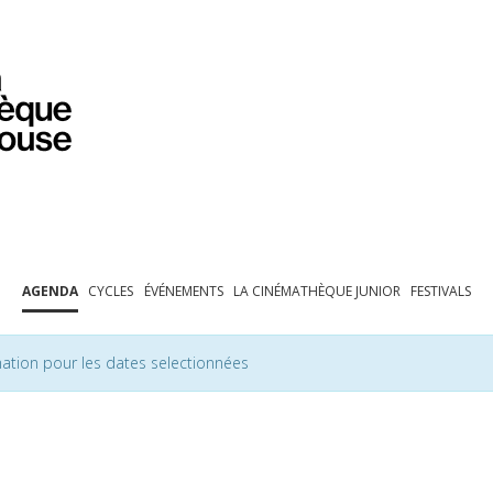
PROGRAMMATION
EXPOSITIONS
COLLECTIONS
COLLECTIONS EN LIGNE
BIBLIOTHÈQUE
ÉDUCATION
ESPACE PRO
AGENDA
CYCLES
ÉVÉNEMENTS
LA CINÉMATHÈQUE JUNIOR
FESTIVALS
ation pour les dates selectionnées