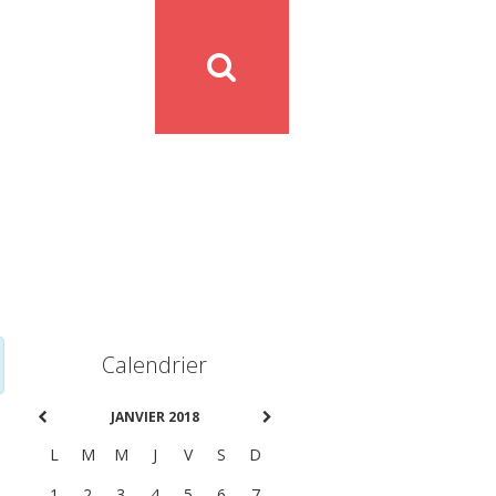
Calendrier
JANVIER 2018
L
M
M
J
V
S
D
1
2
3
4
5
6
7