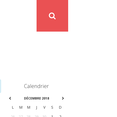
Calendrier
DÉCEMBRE 2018
L
M
M
J
V
S
D
26
27
28
29
30
1
2