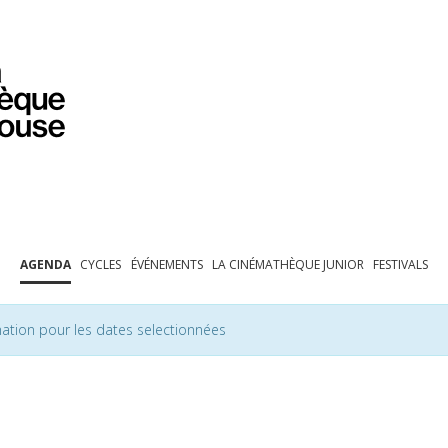
PROGRAMMATION
EXPOSITIONS
COLLECTIONS
COLLECTIONS EN LIGNE
BIBLIOTHÈQUE
ÉDUCATION
ESPACE PRO
AGENDA
CYCLES
ÉVÉNEMENTS
LA CINÉMATHÈQUE JUNIOR
FESTIVALS
ation pour les dates selectionnées