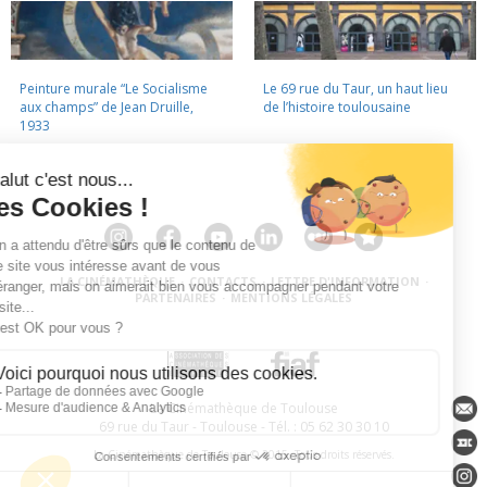
Peinture murale “Le Socialisme
Le 69 rue du Taur, un haut lieu
aux champs” de Jean Druille,
de l’histoire toulousaine
1933
LA CINÉMATHÈQUE
·
CONTACTS
·
LETTRE D'INFORMATION
·
PARTENAIRES
·
MENTIONS LÉGALES
La Cinémathèque de Toulouse
69 rue du Taur - Toulouse - Tél. : 05 62 30 30 10
La Cinémathèque de Toulouse © 2015. Tous droits réservés.